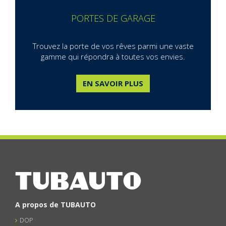
Fiche technique Select65 Général
PORTES DE GARAGE
Notice de pose Porte d’Entrée Select46
Notice de pose Porte d’Entrée Select65
Trouvez la porte de vos rêves parmi une vaste
gamme qui répondra à toutes vos envies.
Notice Réglage Porte d’Entrée
Notice Montage pattes de fixation
EN SAVOIR PLUS
Cahier Technique Porte d’Entrée
A propos de TUBAUTO
DOP