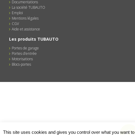
Documentations
La société TUBAUTO
Emploi
Mentions légales
CGV
Aide et assistance
Les produits TUBAUTO
Portes de garage
Portes d’entrée
Motorisations
Blocs-portes
This site uses cookies and gives you control over what you want to