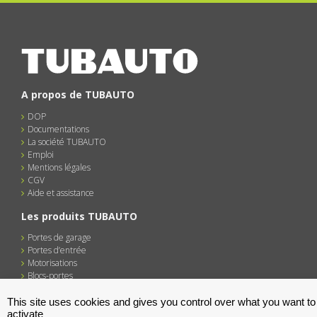
A propos de TUBAUTO
DOP
Documentations
La société TUBAUTO
Emploi
Mentions légales
CGV
Aide et assistance
Les produits TUBAUTO
Portes de garage
Portes d’entrée
Motorisations
Blocs-portes
This site uses cookies and gives you control over what you want to
activate